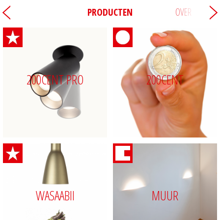
PRODUCTEN
OVER
200CENT PRO
200CENT
WASAABII
MUUR