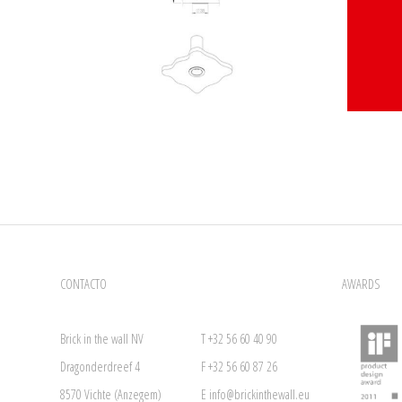
CONTACTO
AWARDS
Brick in the wall NV
T +32 56 60 40 90
Dragonderdreef 4
F +32 56 60 87 26
8570 Vichte (Anzegem)
E
info@brickinthewall.eu