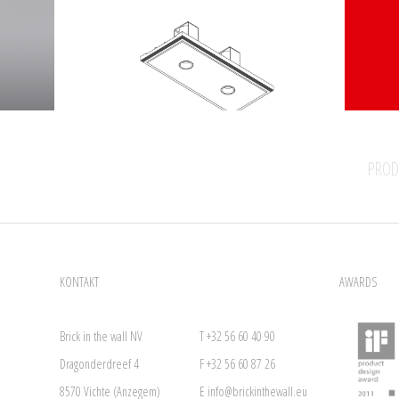
PROD
KONTAKT
AWARDS
Brick in the wall NV
T +32 56 60 40 90
Dragonderdreef 4
F +32 56 60 87 26
8570 Vichte (Anzegem)
E
info@brickinthewall.eu