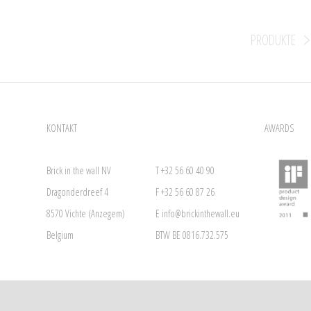
PRODUKTE
KONTAKT
AWARDS
Brick in the wall NV
T +32 56 60 40 90
Dragonderdreef 4
F +32 56 60 87 26
8570 Vichte (Anzegem)
E
info@brickinthewall.eu
Belgium
BTW BE 0816.732.575