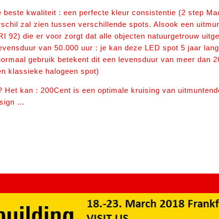
e beste kwaliteit : een perfecte kleur consistentie (2 step M
rschil zal zien tussen verschillende spots. Alsook een uitm
 92) die er voor zorgt dat alle objecten natuurgetrouw uitg
levensduur van 50.000 uur : je kan deze LED spot 5 jaar lan
 normaal gebruik betekent dit een levensduur van meer dan 2
en klassieke halogeen spot)
 ? Het kan : 200Cent is een optimale kruising van uitmuntend
esign …