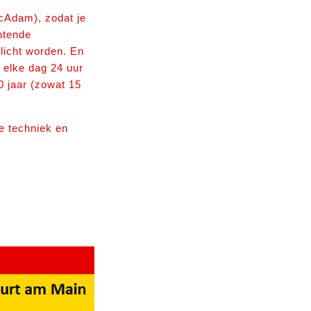
acAdam), zodat je
untende
elicht worden. En
g elke dag 24 uur
0 jaar (zowat 15
e techniek en